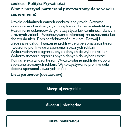
cookies,
Polityka Prywatności
Wraz z naszymi partnerami przetwarzamy dane w celu
zapewnienia:
Atrakcyjne mieszkanie tuż
Użycie dokładnych danych geolokalizacyjnych. Aktywne
przy Starówce! Winda!
skanowanie charakterystyki urządzenia do celów identyfikacji.
Rozumienie odbiorców dzięki statystyce lub kombinacji danych
2 000 zł
z różnych źródeł. Przechowywanie informacji na urządzeniu lub
dostęp do nich. Pomiar efektywności reklam. Rozwój i
Toruń
ulepszanie usług. Tworzenie profili w celu personalizacji treści.
30 lipca 2026
Tworzenie profili w celu spersonalizowanych reklam.
Wykorzystywanie ograniczonych danych do wyboru reklam.
30 m²
Wykorzystywanie ograniczonych danych do wyboru treści.
Pomiar efektywności treści. Wykorzystanie profili do wyboru
spersonalizowanych reklam. Wykorzystywanie profili w celu
doboru spersonalizowanych treści.
Lista partnerów (dostawców)
Akceptuj wszystkie
Akceptuj niezbędne
Zadzwoń / SMS
Ustaw preferencje