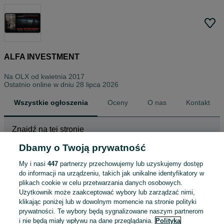
ALFA INVESTMENT
Na OLX od
kwietnia 2017
Ostatnio online w dniu 28 lipca 2026
Wszystkie ogłoszenia
Oceny
O nas
Kontakt
Znajdź na tej stronie
Dbamy o Twoją prywatność
My i nasi
447
partnerzy przechowujemy lub uzyskujemy dostęp
Wybierz kategorię
do informacji na urządzeniu, takich jak unikalne identyfikatory w
plikach cookie w celu przetwarzania danych osobowych.
ZNALEŹLIŚMY 1
Sortowanie
Opcje przeglądania
Użytkownik może zaakceptować wybory lub zarządzać nimi,
OGŁOSZENIE
klikając poniżej lub w dowolnym momencie na stronie polityki
prywatności. Te wybory będą sygnalizowane naszym partnerom
i nie będą miały wpływu na dane przeglądania.
Polityka